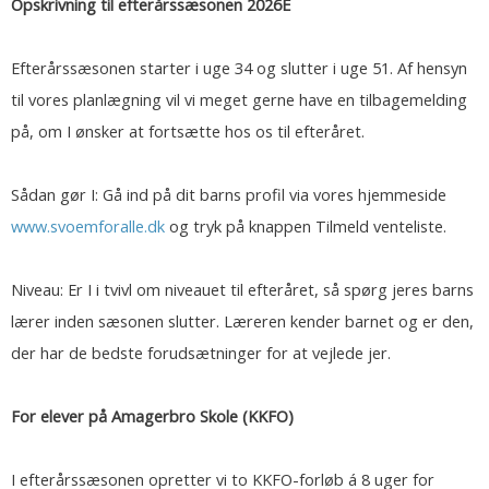
Opskrivning til efterårssæsonen 2026E
Efterårssæsonen starter i uge 34 og slutter i uge 51. Af hensyn
til vores planlægning vil vi meget gerne have en tilbagemelding
på, om I ønsker at fortsætte hos os til efteråret.
Sådan gør I: Gå ind på dit barns profil via vores hjemmeside
www.svoemforalle.dk
og tryk på knappen Tilmeld venteliste.
Niveau: Er I i tvivl om niveauet til efteråret, så spørg jeres barns
lærer inden sæsonen slutter. Læreren kender barnet og er den,
der har de bedste forudsætninger for at vejlede jer.
For elever på Amagerbro Skole (KKFO)
I efterårssæsonen opretter vi to KKFO-forløb á 8 uger for