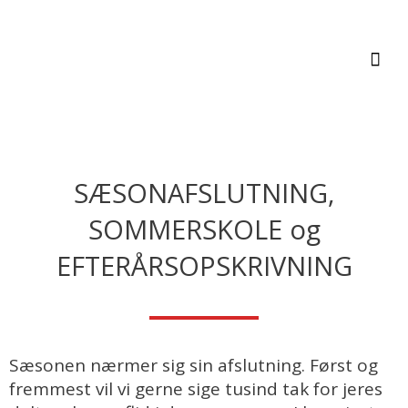
Gå
Post
HOV
til
navigation
SVØMNING FOR ALLE
indholdet
Svømmeundervisning i København
SÆSONAFSLUTNING,
SOMMERSKOLE og
EFTERÅRSOPSKRIVNING
Sæsonen nærmer sig sin afslutning. Først og
fremmest vil vi gerne sige tusind tak for jeres