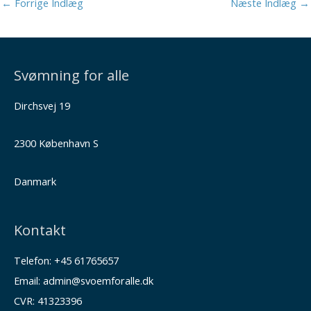
←
Forrige Indlæg
Næste Indlæg
→
Svømning for alle
Dirchsvej 19
2300 København S
Danmark
Kontakt
Telefon: +45 61765657
Email: admin@svoemforalle.dk
CVR: 41323396